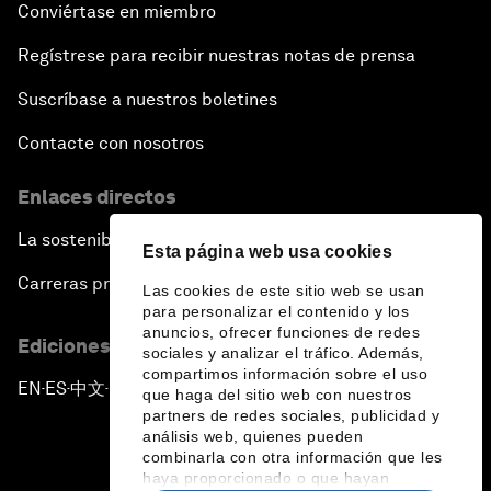
Conviértase en miembro
Regístrese para recibir nuestras notas de prensa
Suscríbase a nuestros boletines
Contacte con nosotros
Enlaces directos
La sostenibilidad en el Foro
Esta página web usa cookies
Carreras profesionales
Las cookies de este sitio web se usan
para personalizar el contenido y los
anuncios, ofrecer funciones de redes
Ediciones en otros idiomas
sociales y analizar el tráfico. Además,
compartimos información sobre el uso
EN
ES
中文
日本語
▪
▪
▪
que haga del sitio web con nuestros
partners de redes sociales, publicidad y
análisis web, quienes pueden
combinarla con otra información que les
haya proporcionado o que hayan