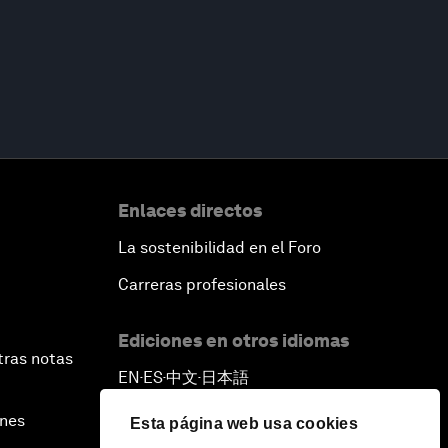
Enlaces directos
La sostenibilidad en el Foro
Carreras profesionales
Ediciones en otros idiomas
tras notas
EN
ES
中文
日本語
▪
▪
▪
ines
Esta página web usa cookies