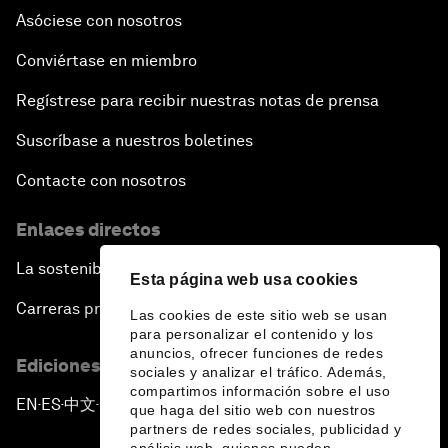
Asóciese con nosotros
Conviértase en miembro
Regístrese para recibir nuestras notas de prensa
Suscríbase a nuestros boletines
Contacte con nosotros
Enlaces directos
La sostenibilidad en el Foro
Esta página web usa cookies
Carreras profesionales
Las cookies de este sitio web se usan
para personalizar el contenido y los
anuncios, ofrecer funciones de redes
Ediciones en otros idiomas
sociales y analizar el tráfico. Además,
compartimos información sobre el uso
EN
ES
中文
日本語
▪
▪
▪
que haga del sitio web con nuestros
partners de redes sociales, publicidad y