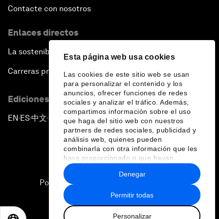
Contacte con nosotros
Enlaces directos
La sostenibilidad en el Foro
Esta página web usa cookies
Carreras profesionales
Las cookies de este sitio web se usan
para personalizar el contenido y los
anuncios, ofrecer funciones de redes
Ediciones en otros idiomas
sociales y analizar el tráfico. Además,
compartimos información sobre el uso
EN
ES
中文
日本語
▪
▪
▪
que haga del sitio web con nuestros
partners de redes sociales, publicidad y
análisis web, quienes pueden
combinarla con otra información que les
haya proporcionado o que hayan
recopilado a partir del uso que haya
Denegar
hecho de sus servicios.
Política de privacidad y normas de uso
Permitir todas
Sitemap
Personalizar
©
2026
Foro Económico Mundial