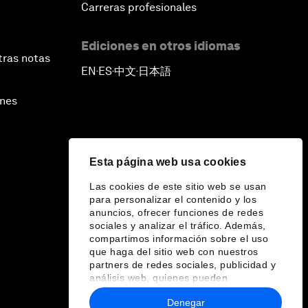
Carreras profesionales
Ediciones en otros idiomas
tras notas
EN
ES
中文
日本語
▪
▪
▪
ines
Esta página web usa cookies
Las cookies de este sitio web se usan
para personalizar el contenido y los
anuncios, ofrecer funciones de redes
sociales y analizar el tráfico. Además,
compartimos información sobre el uso
que haga del sitio web con nuestros
partners de redes sociales, publicidad y
análisis web, quienes pueden
combinarla con otra información que les
Denegar
haya proporcionado o que hayan