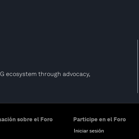
5G ecosystem through advocacy,
ación sobre el Foro
Participe en el Foro
Iniciar sesión