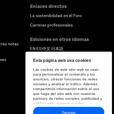
Enlaces directos
La sostenibilidad en el Foro
Carreras profesionales
Ediciones en otros idiomas
tras notas
EN
ES
中文
日本語
▪
▪
▪
ines
Esta página web usa cookies
Las cookies de este sitio web se usan
para personalizar el contenido y los
anuncios, ofrecer funciones de redes
sociales y analizar el tráfico. Además,
compartimos información sobre el uso
que haga del sitio web con nuestros
partners de redes sociales, publicidad y
análisis web, quienes pueden
combinarla con otra información que les
Denegar
haya proporcionado o que hayan