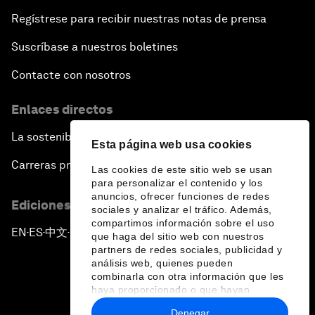
Regístrese para recibir nuestras notas de prensa
Suscríbase a nuestros boletines
Contacte con nosotros
Enlaces directos
La sostenibilidad en el Foro
Esta página web usa cookies
Carreras profesionales
Las cookies de este sitio web se usan
para personalizar el contenido y los
anuncios, ofrecer funciones de redes
Ediciones en otros idiomas
sociales y analizar el tráfico. Además,
compartimos información sobre el uso
EN
ES
中文
日本語
▪
▪
▪
que haga del sitio web con nuestros
partners de redes sociales, publicidad y
análisis web, quienes pueden
combinarla con otra información que les
haya proporcionado o que hayan
recopilado a partir del uso que haya
Denegar