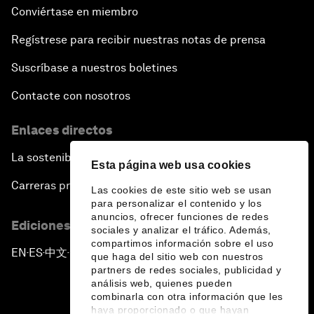
Conviértase en miembro
Regístrese para recibir nuestras notas de prensa
Suscríbase a nuestros boletines
Contacte con nosotros
Enlaces directos
La sostenibilidad en el Foro
Esta página web usa cookies
Carreras profesionales
Las cookies de este sitio web se usan
para personalizar el contenido y los
anuncios, ofrecer funciones de redes
Ediciones en otros idiomas
sociales y analizar el tráfico. Además,
compartimos información sobre el uso
EN
ES
中文
日本語
▪
▪
▪
que haga del sitio web con nuestros
partners de redes sociales, publicidad y
análisis web, quienes pueden
combinarla con otra información que les
haya proporcionado o que hayan