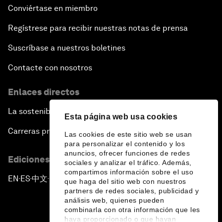
Conviértase en miembro
Regístrese para recibir nuestras notas de prensa
Suscríbase a nuestros boletines
Contacte con nosotros
Enlaces directos
La sostenibilidad en el Foro
Esta página web usa cookies
Carreras profesionales
Las cookies de este sitio web se usan
para personalizar el contenido y los
anuncios, ofrecer funciones de redes
Ediciones en otros idiomas
sociales y analizar el tráfico. Además,
compartimos información sobre el uso
EN
ES
中文
日本語
▪
▪
▪
que haga del sitio web con nuestros
partners de redes sociales, publicidad y
análisis web, quienes pueden
combinarla con otra información que les
haya proporcionado o que hayan