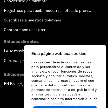
Conviértase en miembro
Regístrese para recibir nuestras notas de prensa
Suscríbase a nuestros boletines
Contacte con nosotros
Enlaces directos
La sostenibilidad en el Foro
Esta página web usa cookies
Carreras profesionales
Las cookies de este sitio web se usan
para personalizar el contenido y los
anuncios, ofrecer funciones de redes
Ediciones en otros idiomas
sociales y analizar el tráfico. Además,
compartimos información sobre el uso
EN
ES
中文
日本語
▪
▪
▪
que haga del sitio web con nuestros
partners de redes sociales, publicidad y
análisis web, quienes pueden
combinarla con otra información que les
haya proporcionado o que hayan