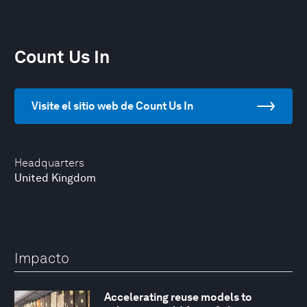
Count Us In
Visite el sitio web de Count Us In
Headquarters
United Kingdom
Impacto
Accelerating reuse models to