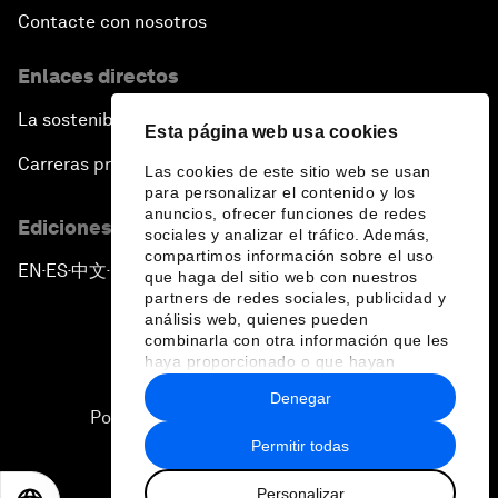
Contacte con nosotros
Enlaces directos
La sostenibilidad en el Foro
Esta página web usa cookies
Carreras profesionales
Las cookies de este sitio web se usan
para personalizar el contenido y los
anuncios, ofrecer funciones de redes
Ediciones en otros idiomas
sociales y analizar el tráfico. Además,
compartimos información sobre el uso
EN
ES
中文
日本語
▪
▪
▪
que haga del sitio web con nuestros
partners de redes sociales, publicidad y
análisis web, quienes pueden
combinarla con otra información que les
haya proporcionado o que hayan
recopilado a partir del uso que haya
Denegar
hecho de sus servicios.
Política de privacidad y normas de uso
Permitir todas
Sitemap
Personalizar