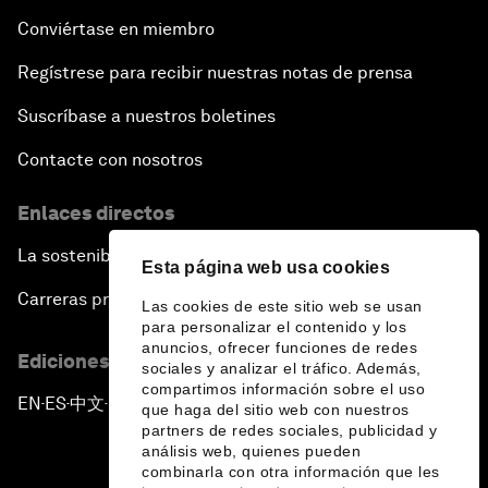
Conviértase en miembro
Regístrese para recibir nuestras notas de prensa
Suscríbase a nuestros boletines
Contacte con nosotros
Enlaces directos
La sostenibilidad en el Foro
Esta página web usa cookies
Carreras profesionales
Las cookies de este sitio web se usan
para personalizar el contenido y los
anuncios, ofrecer funciones de redes
Ediciones en otros idiomas
sociales y analizar el tráfico. Además,
compartimos información sobre el uso
EN
ES
中文
日本語
▪
▪
▪
que haga del sitio web con nuestros
partners de redes sociales, publicidad y
análisis web, quienes pueden
combinarla con otra información que les