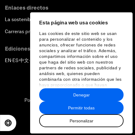
Enlaces directos
La sostenibilidad en el Foro
Esta página web usa cookies
Carreras profesionales
Las cookies de este sitio web se usan
para personalizar el contenido y los
anuncios, ofrecer funciones de redes
Ediciones en otros idiomas
sociales y analizar el tráfico. Además,
compartimos información sobre el uso
EN
ES
中文
日本語
▪
▪
▪
que haga del sitio web con nuestros
partners de redes sociales, publicidad y
análisis web, quienes pueden
combinarla con otra información que les
haya proporcionado o que hayan
recopilado a partir del uso que haya
Denegar
hecho de sus servicios.
Política de privacidad y normas de uso
Permitir todas
Sitemap
Personalizar
©
2026
Foro Económico Mundial
EN
ES
中文
日本語