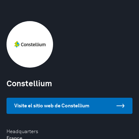
Constellium
Visite el sitio web de Constellium
Headquarters
France