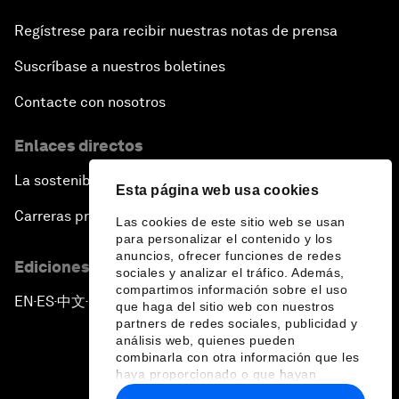
Regístrese para recibir nuestras notas de prensa
Suscríbase a nuestros boletines
Contacte con nosotros
Enlaces directos
La sostenibilidad en el Foro
Esta página web usa cookies
Carreras profesionales
Las cookies de este sitio web se usan
para personalizar el contenido y los
anuncios, ofrecer funciones de redes
Ediciones en otros idiomas
sociales y analizar el tráfico. Además,
compartimos información sobre el uso
EN
ES
中文
日本語
▪
▪
▪
que haga del sitio web con nuestros
partners de redes sociales, publicidad y
análisis web, quienes pueden
combinarla con otra información que les
haya proporcionado o que hayan
recopilado a partir del uso que haya