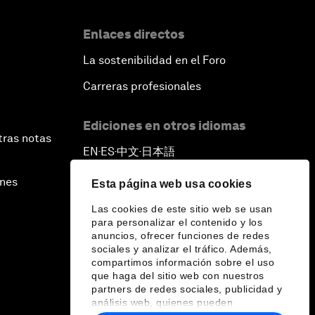
Enlaces directos
La sostenibilidad en el Foro
Carreras profesionales
Ediciones en otros idiomas
tras notas
EN
ES
中文
日本語
▪
▪
▪
ines
Esta página web usa cookies
Las cookies de este sitio web se usan
para personalizar el contenido y los
anuncios, ofrecer funciones de redes
sociales y analizar el tráfico. Además,
compartimos información sobre el uso
que haga del sitio web con nuestros
partners de redes sociales, publicidad y
análisis web, quienes pueden