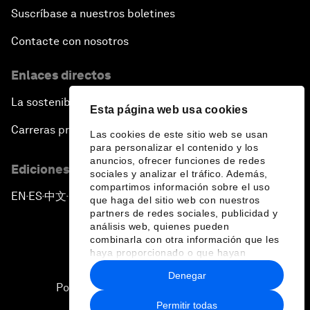
Suscríbase a nuestros boletines
Contacte con nosotros
Enlaces directos
La sostenibilidad en el Foro
Esta página web usa cookies
Carreras profesionales
Las cookies de este sitio web se usan
para personalizar el contenido y los
anuncios, ofrecer funciones de redes
Ediciones en otros idiomas
sociales y analizar el tráfico. Además,
compartimos información sobre el uso
EN
ES
中文
日本語
▪
▪
▪
que haga del sitio web con nuestros
partners de redes sociales, publicidad y
análisis web, quienes pueden
combinarla con otra información que les
haya proporcionado o que hayan
recopilado a partir del uso que haya
Denegar
hecho de sus servicios.
Política de privacidad y normas de uso
Permitir todas