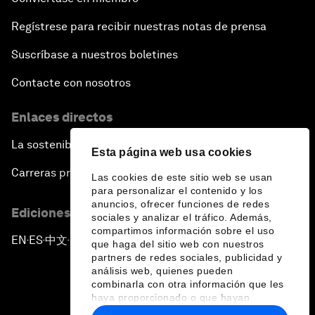
Regístrese para recibir nuestras notas de prensa
Suscríbase a nuestros boletines
Contacte con nosotros
Enlaces directos
La sostenibilidad en el Foro
Esta página web usa cookies
Carreras profesionales
Las cookies de este sitio web se usan
para personalizar el contenido y los
anuncios, ofrecer funciones de redes
Ediciones en otros idiomas
sociales y analizar el tráfico. Además,
compartimos información sobre el uso
EN
ES
中文
日本語
▪
▪
▪
que haga del sitio web con nuestros
partners de redes sociales, publicidad y
análisis web, quienes pueden
combinarla con otra información que les
haya proporcionado o que hayan
recopilado a partir del uso que haya