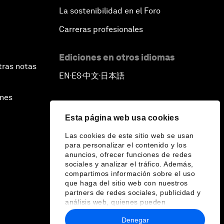
La sostenibilidad en el Foro
Carreras profesionales
Ediciones en otros idiomas
tras notas
EN
ES
中文
日本語
▪
▪
▪
ines
Esta página web usa cookies
Las cookies de este sitio web se usan
para personalizar el contenido y los
anuncios, ofrecer funciones de redes
sociales y analizar el tráfico. Además,
compartimos información sobre el uso
que haga del sitio web con nuestros
partners de redes sociales, publicidad y
análisis web, quienes pueden
combinarla con otra información que les
Denegar
haya proporcionado o que hayan