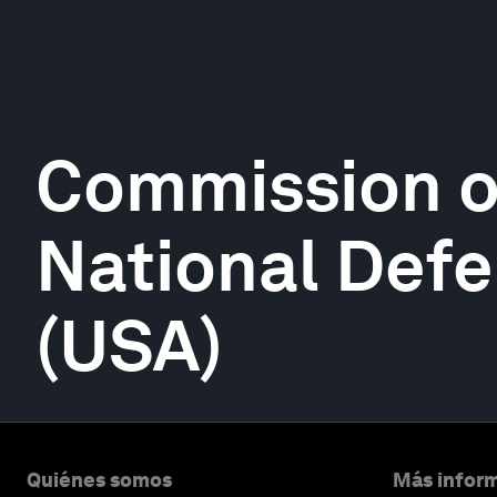
Commission o
National Defe
(USA)
Quiénes somos
Más inform