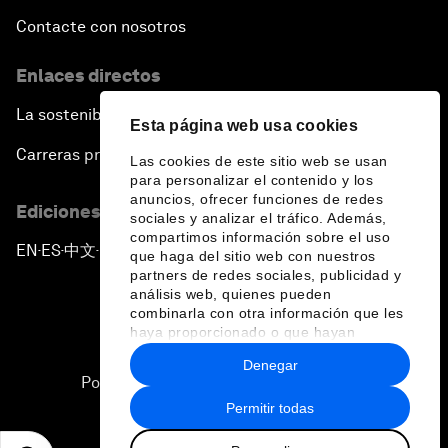
Contacte con nosotros
Enlaces directos
La sostenibilidad en el Foro
Esta página web usa cookies
Carreras profesionales
Las cookies de este sitio web se usan
para personalizar el contenido y los
anuncios, ofrecer funciones de redes
Ediciones en otros idiomas
sociales y analizar el tráfico. Además,
compartimos información sobre el uso
EN
ES
中文
日本語
▪
▪
▪
que haga del sitio web con nuestros
partners de redes sociales, publicidad y
análisis web, quienes pueden
combinarla con otra información que les
haya proporcionado o que hayan
recopilado a partir del uso que haya
Denegar
hecho de sus servicios.
Política de privacidad y normas de uso
Permitir todas
Sitemap