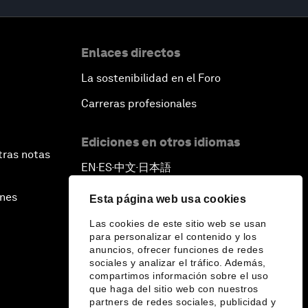
Enlaces directos
La sostenibilidad en el Foro
Carreras profesionales
Ediciones en otros idiomas
tras notas
EN
ES
中文
日本語
▪
▪
▪
ines
Esta página web usa cookies
Las cookies de este sitio web se usan
para personalizar el contenido y los
anuncios, ofrecer funciones de redes
sociales y analizar el tráfico. Además,
compartimos información sobre el uso
que haga del sitio web con nuestros
partners de redes sociales, publicidad y