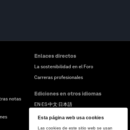
Enlaces directos
La sostenibilidad en el Foro
Carreras profesionales
Ediciones en otros idiomas
tras notas
EN
ES
中文
日本語
▪
▪
▪
ines
Esta página web usa cookies
Las cookies de este sitio web se usan