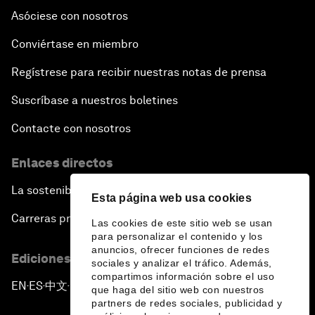
Asóciese con nosotros
Conviértase en miembro
Regístrese para recibir nuestras notas de prensa
Suscríbase a nuestros boletines
Contacte con nosotros
Enlaces directos
La sostenibilidad en el Foro
Esta página web usa cookies
Carreras profesionales
Las cookies de este sitio web se usan
para personalizar el contenido y los
anuncios, ofrecer funciones de redes
Ediciones en otros idiomas
sociales y analizar el tráfico. Además,
compartimos información sobre el uso
EN
ES
中文
日本語
▪
▪
▪
que haga del sitio web con nuestros
partners de redes sociales, publicidad y