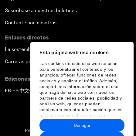
Suscríbase a nuestros boletines
Contacte con nosotros
Enlaces directos
La sostenibilidad en el Foro
Esta página web usa cookies
Carreras profesionales
Las cookies de este sitio web se usan
para personalizar el contenido y los
anuncios, ofrecer funciones de redes
Ediciones en otros idiomas
sociales y analizar el tráfico. Además,
compartimos información sobre el uso
EN
ES
中文
日本語
▪
▪
▪
que haga del sitio web con nuestros
partners de redes sociales, publicidad y
análisis web, quienes pueden
combinarla con otra información que les
haya proporcionado o que hayan
recopilado a partir del uso que haya
Denegar
hecho de sus servicios.
Política de privacidad y normas de uso