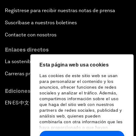
Regístrese para recibir nuestras notas de prensa
Suscríbase a nuestros boletines
Contacte con nosotros
Enlaces directos
La sostenibilidad en el Foro
Esta página web usa cookies
Carreras profesionales
Las cookies de este sitio web se usan
para personalizar el contenido y los
anuncios, ofrecer funciones de redes
Ediciones en otros idiomas
sociales y analizar el tráfico. Además,
compartimos información sobre el uso
EN
ES
中文
日本語
▪
▪
▪
que haga del sitio web con nuestros
partners de redes sociales, publicidad y
análisis web, quienes pueden
combinarla con otra información que les
haya proporcionado o que hayan
recopilado a partir del uso que haya