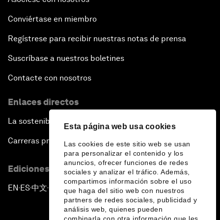
Conviértase en miembro
Regístrese para recibir nuestras notas de prensa
Suscríbase a nuestros boletines
Contacte con nosotros
Enlaces directos
La sostenibilidad en el Foro
Esta página web usa cookies
Carreras profesionales
Las cookies de este sitio web se usan
para personalizar el contenido y los
anuncios, ofrecer funciones de redes
Ediciones en otros idiomas
sociales y analizar el tráfico. Además,
compartimos información sobre el uso
EN
ES
中文
日本語
▪
▪
▪
que haga del sitio web con nuestros
partners de redes sociales, publicidad y
análisis web, quienes pueden
combinarla con otra información que les