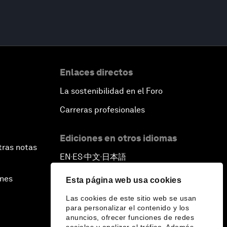
Enlaces directos
La sostenibilidad en el Foro
Carreras profesionales
Ediciones en otros idiomas
tras notas
EN
ES
中文
日本語
▪
▪
▪
ines
Esta página web usa cookies
Las cookies de este sitio web se usan
para personalizar el contenido y los
anuncios, ofrecer funciones de redes