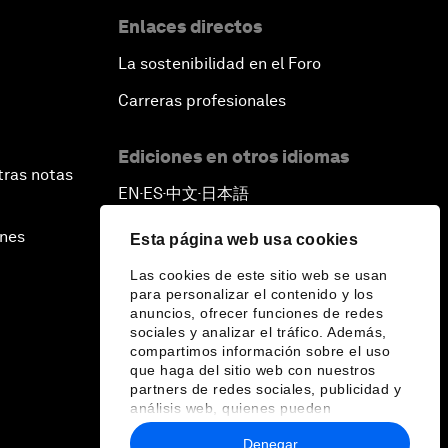
Enlaces directos
La sostenibilidad en el Foro
Carreras profesionales
Ediciones en otros idiomas
tras notas
EN
ES
中文
日本語
▪
▪
▪
ines
Esta página web usa cookies
Las cookies de este sitio web se usan
para personalizar el contenido y los
anuncios, ofrecer funciones de redes
sociales y analizar el tráfico. Además,
compartimos información sobre el uso
que haga del sitio web con nuestros
partners de redes sociales, publicidad y
análisis web, quienes pueden
combinarla con otra información que les
Denegar
haya proporcionado o que hayan