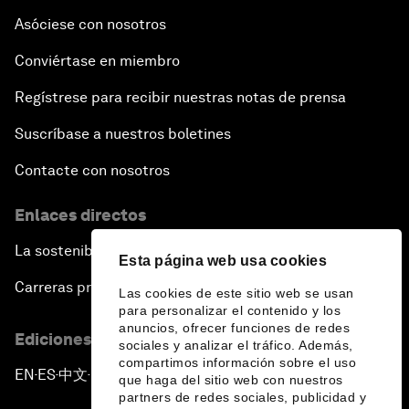
Asóciese con nosotros
Conviértase en miembro
Regístrese para recibir nuestras notas de prensa
Suscríbase a nuestros boletines
Contacte con nosotros
Enlaces directos
La sostenibilidad en el Foro
Esta página web usa cookies
Carreras profesionales
Las cookies de este sitio web se usan
para personalizar el contenido y los
anuncios, ofrecer funciones de redes
Ediciones en otros idiomas
sociales y analizar el tráfico. Además,
compartimos información sobre el uso
EN
ES
中文
日本語
▪
▪
▪
que haga del sitio web con nuestros
partners de redes sociales, publicidad y