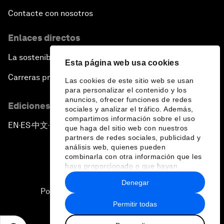
Contacte con nosotros
Enlaces directos
La sostenibilidad en el Foro
Esta página web usa cookies
Carreras profesionales
Las cookies de este sitio web se usan
para personalizar el contenido y los
anuncios, ofrecer funciones de redes
Ediciones en otros idiomas
sociales y analizar el tráfico. Además,
compartimos información sobre el uso
EN
ES
中文
日本語
▪
▪
▪
que haga del sitio web con nuestros
partners de redes sociales, publicidad y
análisis web, quienes pueden
combinarla con otra información que les
haya proporcionado o que hayan
recopilado a partir del uso que haya
Denegar
hecho de sus servicios.
Política de privacidad y normas de uso
Permitir todas
Sitemap