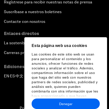
Regístrese para recibir nuestras notas de prensa
Suscríbase a nuestros boletines
Contacte con nosotros
Enlaces directos
La sostenibilidad en el Foro
Esta página web usa cookies
Carreras profesionales
Las cookies de este sitio web se usan
para personalizar el contenido y los
anuncios, ofrecer funciones de redes
Ediciones en otros idiomas
sociales y analizar el tráfico. Además,
compartimos información sobre el uso
EN
ES
中文
日本語
▪
▪
▪
que haga del sitio web con nuestros
partners de redes sociales, publicidad y
análisis web, quienes pueden
combinarla con otra información que les
haya proporcionado o que hayan
recopilado a partir del uso que haya
Denegar
hecho de sus servicios.
Política de privacidad y normas de uso