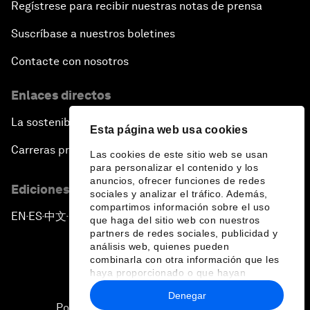
Regístrese para recibir nuestras notas de prensa
Suscríbase a nuestros boletines
Contacte con nosotros
Enlaces directos
La sostenibilidad en el Foro
Esta página web usa cookies
Carreras profesionales
Las cookies de este sitio web se usan
para personalizar el contenido y los
anuncios, ofrecer funciones de redes
Ediciones en otros idiomas
sociales y analizar el tráfico. Además,
compartimos información sobre el uso
EN
ES
中文
日本語
▪
▪
▪
que haga del sitio web con nuestros
partners de redes sociales, publicidad y
análisis web, quienes pueden
combinarla con otra información que les
haya proporcionado o que hayan
recopilado a partir del uso que haya
Denegar
hecho de sus servicios.
Política de privacidad y normas de uso