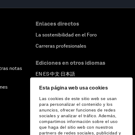
Enlaces directos
La sostenibilidad en el Foro
Carreras profesionales
Ediciones en otros idiomas
tras notas
EN
ES
中文
日本語
▪
▪
▪
ines
Esta página web usa cookies
Las cookies de este sitio web se usan
para personalizar el contenido y los
anuncios, ofrecer funciones de redes
sociales y analizar el tráfico. Además,
compartimos información sobre el uso
que haga del sitio web con nuestros
partners de redes sociales, publicidad y