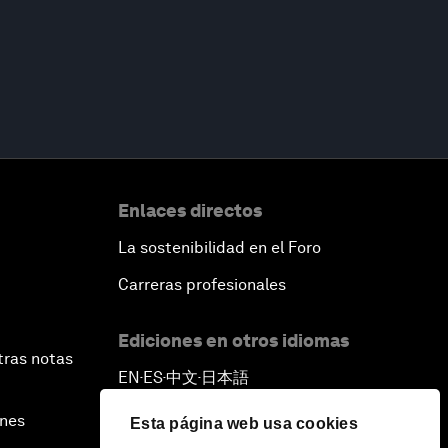
Enlaces directos
La sostenibilidad en el Foro
Carreras profesionales
Ediciones en otros idiomas
tras notas
EN
ES
中文
日本語
▪
▪
▪
ines
Esta página web usa cookies