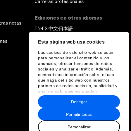
Carreras profesionales
Ediciones en otros idiomas
tras notas
EN
ES
中文
日本語
▪
▪
▪
ines
Esta página web usa cookies
Las cookies de este sitio web se usan
para personalizar el contenido y los
anuncios, ofrecer funciones de redes
sociales y analizar el tráfico. Además,
compartimos información sobre el uso
que haga del sitio web con nuestros
partners de redes sociales, publicidad y
análisis web, quienes pueden
combinarla con otra información que les
Denegar
haya proporcionado o que hayan
recopilado a partir del uso que haya
hecho de sus servicios.
Permitir todas
Personalizar