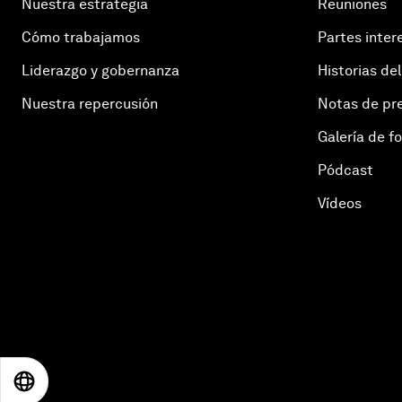
Nuestra estrategia
Reuniones
Cómo trabajamos
Partes inter
Liderazgo y gobernanza
Historias del
Nuestra repercusión
Notas de pr
Galería de f
Pódcast
Vídeos
EN
ES
中文
日本語