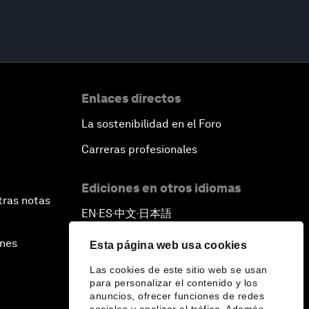
Enlaces directos
La sostenibilidad en el Foro
Carreras profesionales
Ediciones en otros idiomas
tras notas
EN
ES
中文
日本語
▪
▪
▪
ines
Esta página web usa cookies
Las cookies de este sitio web se usan
para personalizar el contenido y los
anuncios, ofrecer funciones de redes