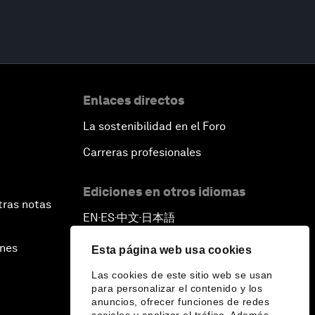
Enlaces directos
La sostenibilidad en el Foro
Carreras profesionales
Ediciones en otros idiomas
tras notas
EN
ES
中文
日本語
▪
▪
▪
ines
Esta página web usa cookies
Las cookies de este sitio web se usan
para personalizar el contenido y los
anuncios, ofrecer funciones de redes