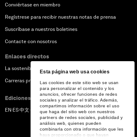
Conviértase en miembro
Regístrese para recibir nuestras notas de prensa
Suscríbase a nuestros boletines
Contacte con nosotros
Enlaces directos
La sostenibilidad en el Foro
Esta página web usa cookies
Carreras profesionales
Las cookies de este sitio web se usan
para personalizar el contenido y los
anuncios, ofrecer funciones de redes
Ediciones en otros idiomas
sociales y analizar el tráfico. Además,
compartimos información sobre el uso
EN
ES
中文
日本語
▪
▪
▪
que haga del sitio web con nuestros
partners de redes sociales, publicidad y
análisis web, quienes pueden
combinarla con otra información que les
haya proporcionado o que hayan