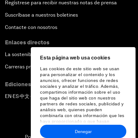
Regístrese para recibir nuestras notas de prensa
Suscríbase a nuestros boletines
Contacte con nosotros
Enlaces directos
La sostenibilidad en el Foro
Esta página web usa cookies
Carreras profesionales
Las cookies de este sitio web se usan
para personalizar el contenido y los
anuncios, ofrecer funciones de redes
Ediciones en otros idiomas
sociales y analizar el tráfico. Además,
compartimos información sobre el uso
EN
ES
中文
日本語
▪
▪
▪
que haga del sitio web con nuestros
partners de redes sociales, publicidad y
análisis web, quienes pueden
combinarla con otra información que les
haya proporcionado o que hayan
recopilado a partir del uso que haya
Denegar
hecho de sus servicios.
Política de privacidad y normas de uso