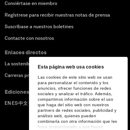
Conviértase en miembro
Regístrese para recibir nuestras notas de prensa
Suscríbase a nuestros boletines
Contacte con nosotros
Enlaces directos
La sostenibilidad en el Foro
Esta página web usa cookies
Carreras profesionales
Las cookies de este sitio web se usan
para personalizar el contenido y los
anuncios, ofrecer funciones de redes
Ediciones en otros idiomas
sociales y analizar el tráfico. Además,
compartimos información sobre el uso
EN
ES
中文
日本語
▪
▪
▪
que haga del sitio web con nuestros
partners de redes sociales, publicidad y
análisis web, quienes pueden
combinarla con otra información que les
haya proporcionado o que hayan