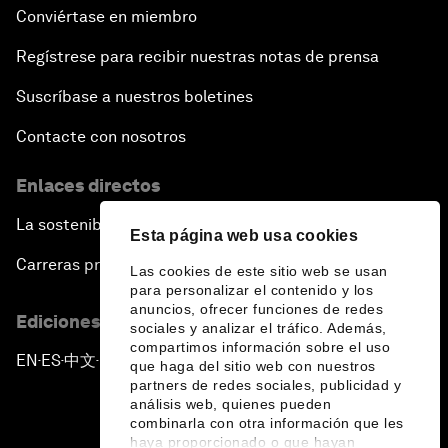
Conviértase en miembro
Regístrese para recibir nuestras notas de prensa
Suscríbase a nuestros boletines
Contacte con nosotros
Enlaces directos
La sostenibilidad en el Foro
Esta página web usa cookies
Carreras profesionales
Las cookies de este sitio web se usan
para personalizar el contenido y los
anuncios, ofrecer funciones de redes
Ediciones en otros idiomas
sociales y analizar el tráfico. Además,
compartimos información sobre el uso
EN
ES
中文
日本語
▪
▪
▪
que haga del sitio web con nuestros
partners de redes sociales, publicidad y
análisis web, quienes pueden
combinarla con otra información que les
haya proporcionado o que hayan