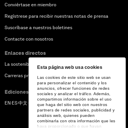
Conviértase en miembro
Regístrese para recibir nuestras notas de prensa
Suscríbase a nuestros boletines
Contacte con nosotros
Enlaces directos
La sostenibilidad en el Foro
Esta página web usa cookies
Carreras profesionales
Las cookies de este sitio web se usan
para personalizar el contenido y los
anuncios, ofrecer funciones de redes
Ediciones en otros idiomas
sociales y analizar el tráfico. Además,
compartimos información sobre el uso
EN
ES
中文
日本語
▪
▪
▪
que haga del sitio web con nuestros
partners de redes sociales, publicidad y
análisis web, quienes pueden
combinarla con otra información que les
haya proporcionado o que hayan