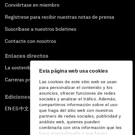
Conviértase en miembro
Regístrese para recibir nuestras notas de prensa
Suscríbase a nuestros boletines
Contacte con nosotros
Enlaces directos
La sostenibilidad en el Foro
Esta página web usa cookies
Carreras profesionales
Las cookies de este sitio web se usan
para personalizar el contenido y los
anuncios, ofrecer funciones de redes
Ediciones en otros idiomas
sociales y analizar el tráfico. Además,
compartimos información sobre el uso
EN
ES
中文
日本語
▪
▪
▪
que haga del sitio web con nuestros
partners de redes sociales, publicidad y
análisis web, quienes pueden
combinarla con otra información que les
haya proporcionado o que hayan