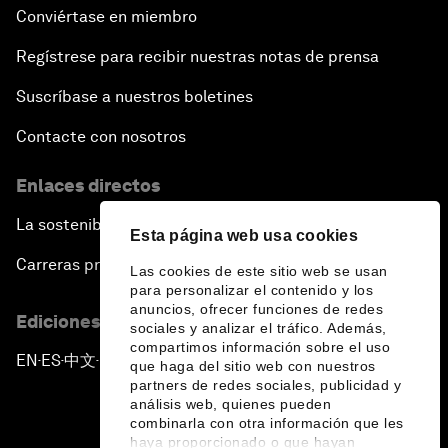
Conviértase en miembro
Regístrese para recibir nuestras notas de prensa
Suscríbase a nuestros boletines
Contacte con nosotros
Enlaces directos
La sostenibilidad en el Foro
Esta página web usa cookies
Carreras profesionales
Las cookies de este sitio web se usan
para personalizar el contenido y los
anuncios, ofrecer funciones de redes
Ediciones en otros idiomas
sociales y analizar el tráfico. Además,
compartimos información sobre el uso
EN
ES
中文
日本語
▪
▪
▪
que haga del sitio web con nuestros
partners de redes sociales, publicidad y
análisis web, quienes pueden
combinarla con otra información que les
haya proporcionado o que hayan