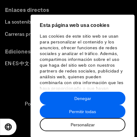
Enlaces directos
La sostenibilidad en el Foro
Esta página web usa cookies
Carreras profesionales
Las cookies de este sitio web se usan
para personalizar el contenido y los
anuncios, ofrecer funciones de redes
Ediciones en otros idiomas
sociales y analizar el tráfico. Además,
compartimos información sobre el uso
EN
ES
中文
日本語
▪
▪
▪
que haga del sitio web con nuestros
partners de redes sociales, publicidad y
análisis web, quienes pueden
combinarla con otra información que les
haya proporcionado o que hayan
recopilado a partir del uso que haya
Denegar
hecho de sus servicios.
Política de privacidad y normas de uso
Permitir todas
Sitemap
Personalizar
©
2026
Foro Económico Mundial
EN
ES
中文
日本語