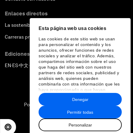
Enlaces directos
La sostenibilidad en el Foro
Esta página web usa cookies
Carreras profesionales
Las cookies de este sitio web se usan
para personalizar el contenido y los
anuncios, ofrecer funciones de redes
Ediciones en otros idiomas
sociales y analizar el tráfico. Además,
compartimos información sobre el uso
EN
ES
中文
日本語
▪
▪
▪
que haga del sitio web con nuestros
partners de redes sociales, publicidad y
análisis web, quienes pueden
combinarla con otra información que les
haya proporcionado o que hayan
recopilado a partir del uso que haya
Denegar
hecho de sus servicios.
Política de privacidad y normas de uso
Permitir todas
Sitemap
Personalizar
©
2026
Foro Económico Mundial
EN
ES
中文
日本語