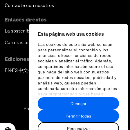
Contacte con nosotros
Enlaces directos
La sostenibilidad en el Foro
Esta página web usa cookies
Carreras profesionales
Las cookies de este sitio web se usan
para personalizar el contenido y los
anuncios, ofrecer funciones de redes
Ediciones en otros idiomas
sociales y analizar el tráfico. Además,
compartimos información sobre el uso
EN
ES
中文
日本語
▪
▪
▪
que haga del sitio web con nuestros
partners de redes sociales, publicidad y
análisis web, quienes pueden
combinarla con otra información que les
haya proporcionado o que hayan
recopilado a partir del uso que haya
Denegar
hecho de sus servicios.
Política de privacidad y normas de uso
Permitir todas
Sitemap
Personalizar