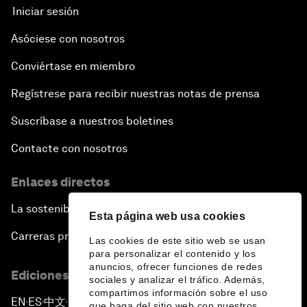
Iniciar sesión
Asóciese con nosotros
Conviértase en miembro
Regístrese para recibir nuestras notas de prensa
Suscríbase a nuestros boletines
Contacte con nosotros
Enlaces directos
La sostenibilidad en el Foro
Esta página web usa cookies
Carreras profesionales
Las cookies de este sitio web se usan
para personalizar el contenido y los
anuncios, ofrecer funciones de redes
Ediciones en otros idiomas
sociales y analizar el tráfico. Además,
compartimos información sobre el uso
EN
ES
中文
日本語
▪
▪
▪
que haga del sitio web con nuestros