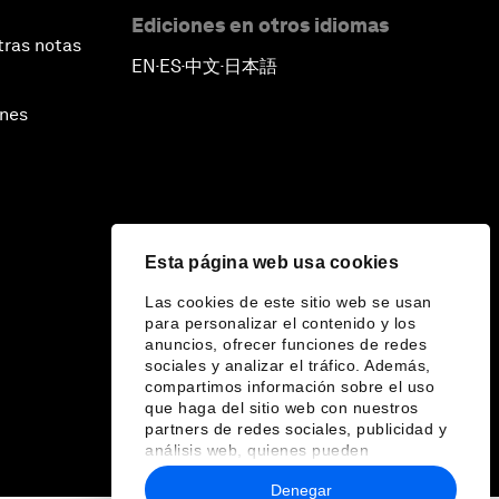
Ediciones en otros idiomas
tras notas
EN
ES
中文
日本語
▪
▪
▪
ines
Esta página web usa cookies
Las cookies de este sitio web se usan
para personalizar el contenido y los
anuncios, ofrecer funciones de redes
sociales y analizar el tráfico. Además,
compartimos información sobre el uso
que haga del sitio web con nuestros
partners de redes sociales, publicidad y
análisis web, quienes pueden
combinarla con otra información que les
Denegar
haya proporcionado o que hayan