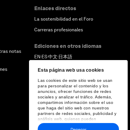
Enlaces directos
La sostenibilidad en el Foro
Carreras profesionales
Ediciones en otros idiomas
tras notas
EN
ES
中文
日本語
▪
▪
▪
ines
Esta página web usa cookies
Las cookies de este sitio web se usan
para personalizar el contenido y los
anuncios, ofrecer funciones de redes
sociales y analizar el tráfico. Además,
compartimos información sobre el uso
que haga del sitio web con nuestros
partners de redes sociales, publicidad y
análisis web, quienes pueden
combinarla con otra información que les
Denegar