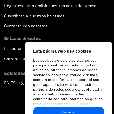
Regístrese para recibir nuestras notas de prensa
Suscríbase a nuestros boletines
Contacte con nosotros
Enlaces directos
La sostenibilidad en el Foro
Esta página web usa cookies
Carreras profesionales
Las cookies de este sitio web se usan
para personalizar el contenido y los
anuncios, ofrecer funciones de redes
Ediciones en otros idiomas
sociales y analizar el tráfico. Además,
compartimos información sobre el uso
EN
ES
中文
日本語
▪
▪
▪
que haga del sitio web con nuestros
partners de redes sociales, publicidad y
análisis web, quienes pueden
combinarla con otra información que les
haya proporcionado o que hayan
recopilado a partir del uso que haya
Denegar
hecho de sus servicios.